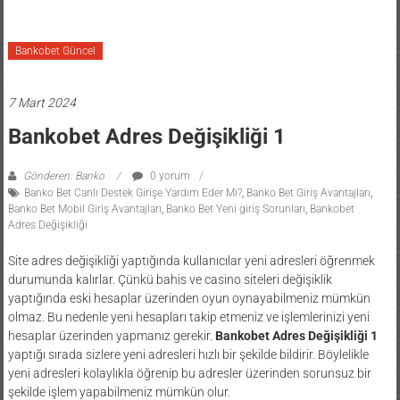
Bankobet Güncel
7 Mart 2024
Bankobet Adres Değişikliği 1
Gönderen: Banko
0 yorum
Banko Bet Canlı Destek Girişe Yardım Eder Mi?
,
Banko Bet Giriş Avantajları
,
Banko Bet Mobil Giriş Avantajları
,
Banko Bet Yeni giriş Sorunları
,
Bankobet
Adres Değişikliği
Site adres değişikliği yaptığında kullanıcılar yeni adresleri öğrenmek
durumunda kalırlar. Çünkü bahis ve casino siteleri değişiklik
yaptığında eski hesaplar üzerinden oyun oynayabilmeniz mümkün
olmaz. Bu nedenle yeni hesapları takip etmeniz ve işlemlerinizi yeni
hesaplar üzerinden yapmanız gerekir.
Bankobet Adres Değişikliği 1
yaptığı sırada sizlere yeni adresleri hızlı bir şekilde bildirir. Böylelikle
yeni adresleri kolaylıkla öğrenip bu adresler üzerinden sorunsuz bir
şekilde işlem yapabilmeniz mümkün olur.