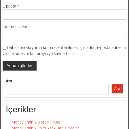
E-posta
*
İnternet sitesi
Daha sonraki yorumlarımda kullanılması için adım, e-posta adresim
ve site adresim bu tarayıcıya kaydedilsin.
Ara
Ara
İçerikler
Money Train 2 Slot RTP Kaç?
Money Train 2 En Yüksek Bahis Nedir?