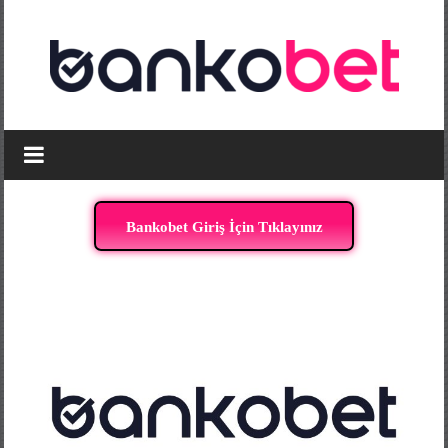
İçeriğe
geç
Bankobet
Casino
Bankobet
Casino
Bankobet Giriş İçin Tıklayınız
Giriş
Adresi