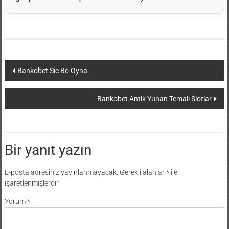
Yazı
Bankobet Sic Bo Oyna
dolaşımı
Bankobet Antik Yunan Temalı Slotlar
Bir yanıt yazın
E-posta adresiniz yayınlanmayacak.
Gerekli alanlar
*
ile
işaretlenmişlerdir
Yorum
*