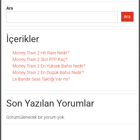
Ara
Ara
İçerikler
Money Train 2 Hit Rate Nedir?
Money Train 2 Slot RTP Kaç?
Money Train 2 En Yüksek Bahis Nedir?
Money Train 2 En Düşük Bahis Nedir?
Le Bandit Saat Taktiği Var mı?
Son Yazılan Yorumlar
Görüntülenecek bir yorum yok.