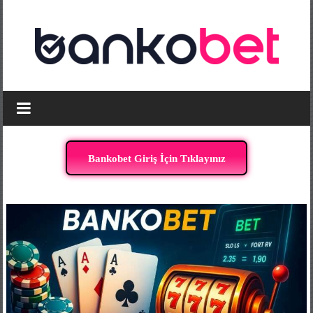
İçeriğe
geç
Bankobet
Casino
Bankobet
Casino
Bankobet Giriş İçin Tıklayınız
Giriş
Adresi