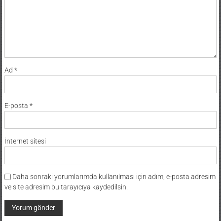
Ad
*
E-posta
*
İnternet sitesi
Daha sonraki yorumlarımda kullanılması için adım, e-posta adresim
ve site adresim bu tarayıcıya kaydedilsin.