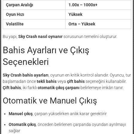
Çarpan Aralığı
1.00x – 1000x+
Oyun Hızı
Yüksek
Volatilite
Orta – Yüksek
Bu yapı,
Sky Crash nasıl oynanır
sorusunun temelini oluşturur.
Bahis Ayarları ve Çıkış
Seçenekleri
Sky Crash bahis ayarları
, oyunun en kritik kontrol alanıdır. Oyuncu, tur
başlamadan önce
tekli bahis
veya
çift bahis
seçeneğini kullanabilir.
Çift bahis
, iki farklı
otomatik çıkış çarpanı
belirlemeye imkân tanır.
Otomatik ve Manuel Çıkış
Manuel çıkış
, çarpan yükselirken anlık karar gerektirir
Otomatik çıkış
, önceden belirlenen çarpanda oyundan ayrılmayı
sağlar