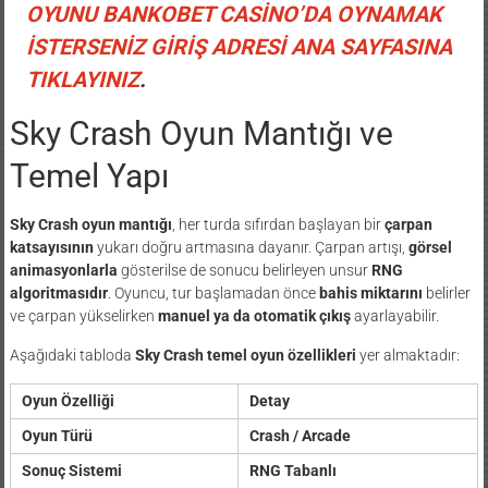
OYUNU BANKOBET CASİNO’DA OYNAMAK
İSTERSENİZ GİRİŞ ADRESİ ANA SAYFASINA
TIKLAYINIZ
.
Sky Crash Oyun Mantığı ve
Temel Yapı
Sky Crash oyun mantığı
, her turda sıfırdan başlayan bir
çarpan
katsayısının
yukarı doğru artmasına dayanır. Çarpan artışı,
görsel
animasyonlarla
gösterilse de sonucu belirleyen unsur
RNG
algoritmasıdır
. Oyuncu, tur başlamadan önce
bahis miktarını
belirler
ve çarpan yükselirken
manuel ya da otomatik çıkış
ayarlayabilir.
Aşağıdaki tabloda
Sky Crash temel oyun özellikleri
yer almaktadır:
Oyun Özelliği
Detay
Oyun Türü
Crash / Arcade
Sonuç Sistemi
RNG Tabanlı