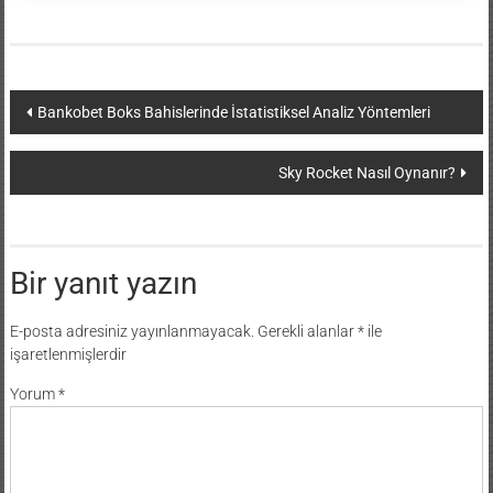
Yazı
Bankobet Boks Bahislerinde İstatistiksel Analiz Yöntemleri
dolaşımı
Sky Rocket Nasıl Oynanır?
Bir yanıt yazın
E-posta adresiniz yayınlanmayacak.
Gerekli alanlar
*
ile
işaretlenmişlerdir
Yorum
*