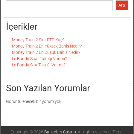
Ara
İçerikler
Money Train 2 Slot RTP Kaç?
Money Train 2 En Yüksek Bahis Nedir?
Money Train 2 En Düşük Bahis Nedir?
Le Bandit Saat Taktiği Var mı?
Le Bandit Slot Taktiği Var mı?
Son Yazılan Yorumlar
Görüntülenecek bir yorum yok.
Copyright © 2026
Bankobet Casino
. All rights reserved. Tema: