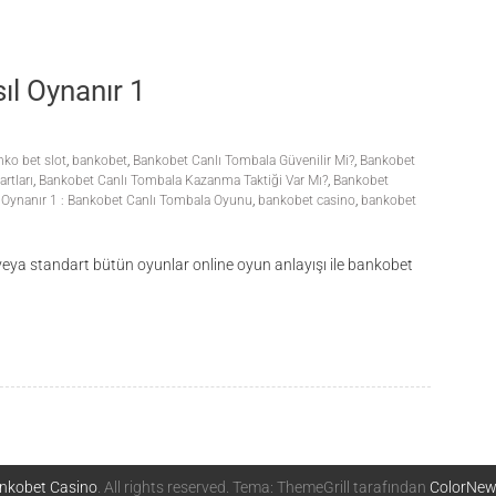
l Oynanır 1
nko bet slot
,
bankobet
,
Bankobet Canlı Tombala Güvenilir Mi?
,
Bankobet
rtları
,
Bankobet Canlı Tombala Kazanma Taktiği Var Mı?
,
Bankobet
 Oynanır 1 : Bankobet Canlı Tombala Oyunu
,
bankobet casino
,
bankobet
 veya standart bütün oyunlar online oyun anlayışı ile bankobet
nkobet Casino
. All rights reserved. Tema: ThemeGrill tarafından
ColorNew