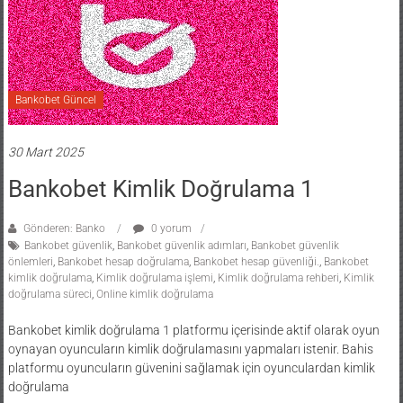
Bankobet Güncel
30 Mart 2025
Bankobet Kimlik Doğrulama 1
Gönderen: Banko
0 yorum
Bankobet güvenlik
,
Bankobet güvenlik adımları
,
Bankobet güvenlik
önlemleri
,
Bankobet hesap doğrulama
,
Bankobet hesap güvenliği.
,
Bankobet
kimlik doğrulama
,
Kimlik doğrulama işlemi
,
Kimlik doğrulama rehberi
,
Kimlik
doğrulama süreci
,
Online kimlik doğrulama
Bankobet kimlik doğrulama 1 platformu içerisinde aktif olarak oyun
oynayan oyuncuların kimlik doğrulamasını yapmaları istenir. Bahis
platformu oyuncuların güvenini sağlamak için oyunculardan kimlik
doğrulama