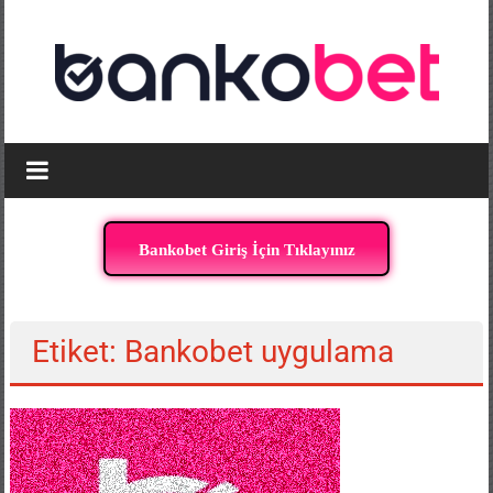
İçeriğe
geç
Bankobet
Casino
Bankobet
Casino
Bankobet Giriş İçin Tıklayınız
Giriş
Adresi
Etiket: Bankobet uygulama