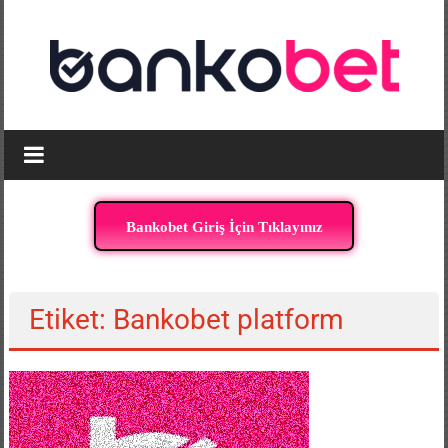
İçeriğe
geç
Bankobet
Casino
Bankobet
Casino
Bankobet Giriş İçin Tıklayınız
Giriş
Adresi
Etiket: Bankobet platform