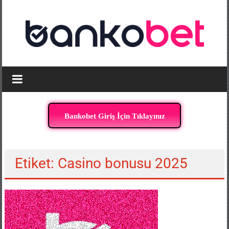
İçeriğe
geç
Bankobet
Casino
Bankobet
Casino
Bankobet Giriş İçin Tıklayınız
Giriş
Adresi
Etiket: Casino bonusu 2025