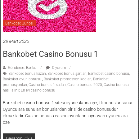
Bankobet Güncel
28 Mart 2025
Bankobet Casino Bonusu 1
Gönderen: Banko
0 yorum
Bankobet bonus kazan
,
Bankobet bonus şartları
,
Bankobet casino bonusu
,
Bankobet oyun bonusu.
,
Bankobet promosyon kodları
,
Bankobet
promosyonları
,
Casino bonus fırsatları
,
Casino bonusu 2025
,
Casino bonusu
nasıl alınır
,
En iyi casino bonusu
Bankobet casino bonusu 1 sitesi oyuncularına çeşitli bonuslar sunar.
Oyunculara sunulan bonuslardan birisi de casino bonusudur
olmaktadır. Casino bonusu casino oyunlarını oynayan oyunculara
özel
Devamını Oku