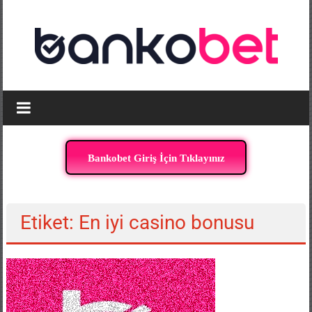
İçeriğe
geç
Bankobet
Casino
Bankobet
Casino
Bankobet Giriş İçin Tıklayınız
Giriş
Adresi
Etiket: En iyi casino bonusu